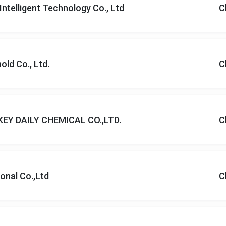
ntelligent Technology Co., Ltd
C
ld Co., Ltd.
C
Y DAILY CHEMICAL CO.,LTD.
C
onal Co.,Ltd
C