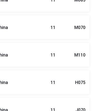
hina
11
M070
hina
11
M110
hina
11
H075
hina
11
J070