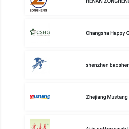
HENAN ZONGHENG 
Changsha Happy Go
shenzhen baoshen
Zhejiang Mustang B
Aijie cotton swab 