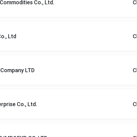
Commodities Co., Ltd.
C
o., Ltd
C
 Company LTD
C
prise Co., Ltd.
C