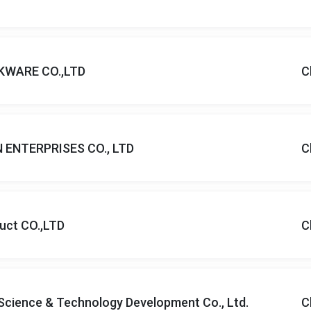
KWARE CO.,LTD
C
 ENTERPRISES CO., LTD
C
uct CO.,LTD
C
Science & Technology Development Co., Ltd.
C