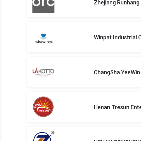
Zhejiang Runhang 
Winpat Industrial C
ChangSha YeeWin
Henan Tresun Enter