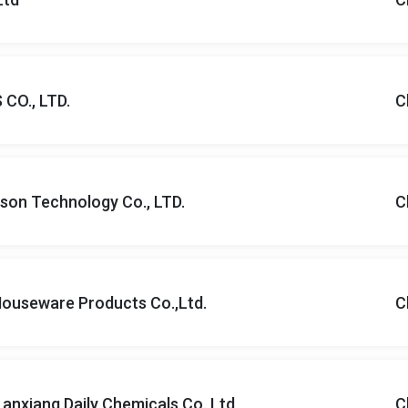
CO., LTD.
C
on Technology Co., LTD.
C
Houseware Products Co.,Ltd.
C
Lanxiang Daily Chemicals Co.,Ltd
C