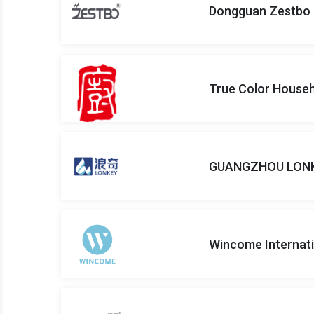
Dongguan Zestbo I
True Color Househo
GUANGZHOU LONKE
Wincome Internati