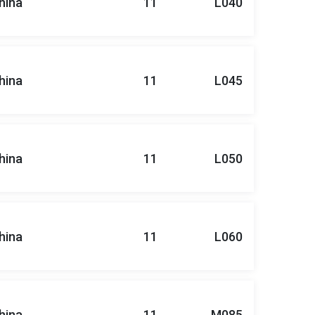
hina
11
L040
hina
11
L045
hina
11
L050
hina
11
L060
hina
11
M085