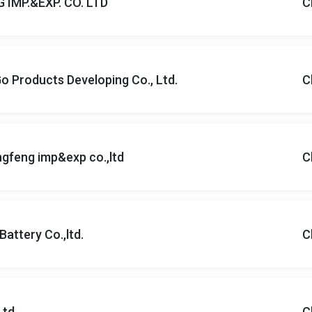
IMP.&EXP. CO. LTD
C
 Products Developing Co., Ltd.
C
gfeng imp&exp co.,ltd
C
attery Co.,ltd.
C
Ltd
C