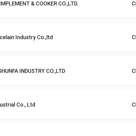
MPLEMENT & COOKER CO.,LTD.
C
lain Industry Co.,ltd
C
HUNFA INDUSTRY CO.,LTD
C
strial Co., Ltd
C