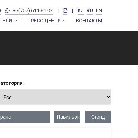
0
: +7(707) 611 81 02
|
|
KZ
RU
EN
ТЕЛИ
ПРЕСС ЦЕНТР
КОНТАКТЫ
атегория:
трана
Павильон
Стенд